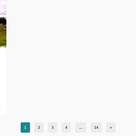
1
2
3
4
…
14
»