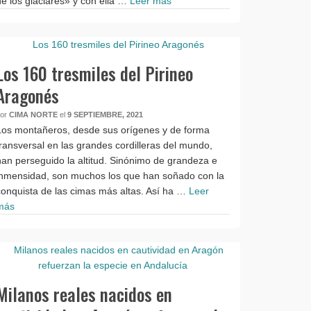
de los glaciares» y con ella …
Leer más
Los 160 tresmiles del Pirineo
Aragonés
por
CIMA NORTE
el
9 SEPTIEMBRE, 2021
Los montañeros, desde sus orígenes y de forma
transversal en las grandes cordilleras del mundo,
han perseguido la altitud. Sinónimo de grandeza e
inmensidad, son muchos los que han soñado con la
conquista de las cimas más altas. Así ha …
Leer
más
Milanos reales nacidos en