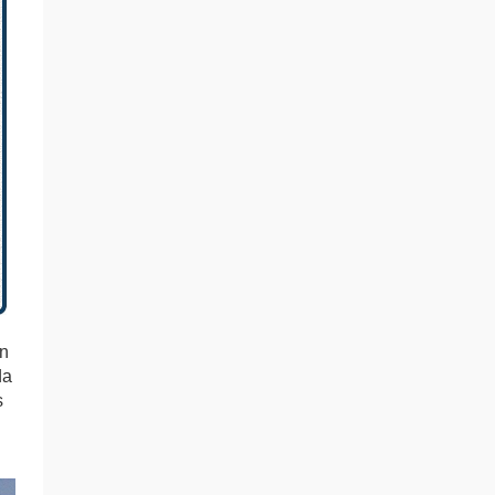
en
da
s