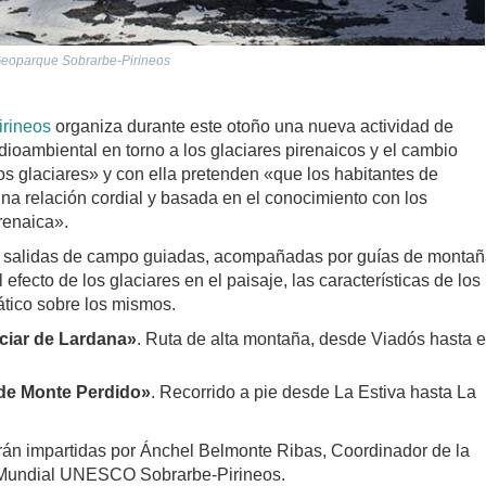
 Geoparque Sobrarbe-Pirineos
rineos
organiza durante este otoño una nueva actividad de
edioambiental en torno a los glaciares pirenaicos y el cambio
os glaciares» y con ella pretenden «que los habitantes de
na relación cordial y basada en el conocimiento con los
irenaica».
dos salidas de campo guiadas, acompañadas por guías de monta
l efecto de los glaciares en el paisaje, las características de los
ático sobre los mismos.
ciar de Lardana»
. Ruta de alta montaña, desde Viadós hasta e
 de Monte Perdido»
. Recorrido a pie desde La Estiva hasta La
erán impartidas por Ánchel Belmonte Ribas, Coordinador de la
 Mundial UNESCO Sobrarbe-Pirineos.