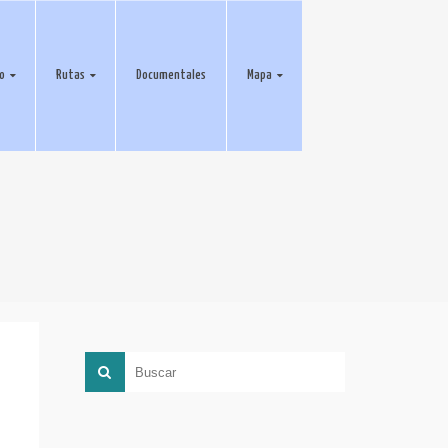
eo
Rutas
Documentales
Mapa
a