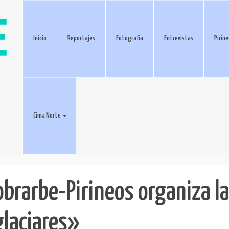
Inicio
Reportajes
Fotografía
Entrevistas
Pirin
Cima Norte
obrarbe-Pirineos organiza l
glaciares»