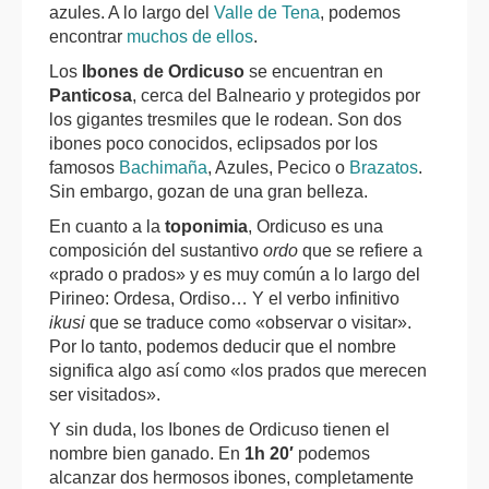
azules. A lo largo del
Valle de Tena
, podemos
encontrar
muchos de ellos
.
Los
Ibones de Ordicuso
se encuentran en
Panticosa
, cerca del Balneario y protegidos por
los gigantes tresmiles que le rodean. Son dos
ibones poco conocidos, eclipsados por los
famosos
Bachimaña
, Azules, Pecico o
Brazatos
.
Sin embargo, gozan de una gran belleza.
En cuanto a la
toponimia
, Ordicuso es una
composición del sustantivo
ordo
que se refiere a
«prado o prados» y es muy común a lo largo del
Pirineo: Ordesa, Ordiso… Y el verbo infinitivo
ikusi
que se traduce como «observar o visitar».
Por lo tanto, podemos deducir que el nombre
significa algo así como «los prados que merecen
ser visitados».
Y sin duda, los Ibones de Ordicuso tienen el
nombre bien ganado. En
1h 20′
podemos
alcanzar dos hermosos ibones, completamente