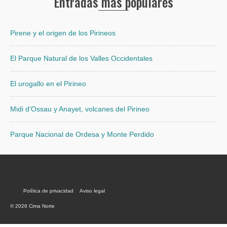
Entradas más populares
Pirene y el origen de los Pirineos
El Parque Natural de los Valles Occidentales
El urogallo en el Pirineo
Midi d’Ossau y Anayet, volcanes del Pirineo
Parque Nacional de Ordesa y Monte Perdido
Política de privacidad
Aviso legal
© 2026 Cima Norte