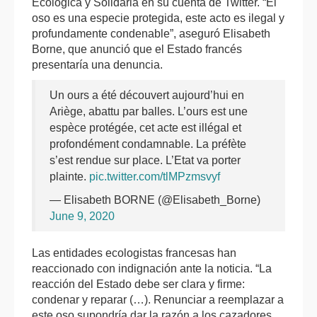
Ecológica y Solidaria en su cuenta de Twitter. “El
oso es una especie protegida, este acto es ilegal y
profundamente condenable”, aseguró Elisabeth
Borne, que anunció que el Estado francés
presentaría una denuncia.
Un ours a été découvert aujourd’hui en
Ariège, abattu par balles. L’ours est une
espèce protégée, cet acte est illégal et
profondément condamnable. La préfète
s’est rendue sur place. L’Etat va porter
plainte.
pic.twitter.com/tlMPzmsvyf
— Elisabeth BORNE (@Elisabeth_Borne)
June 9, 2020
Las entidades ecologistas francesas han
reaccionado con indignación ante la noticia. “La
reacción del Estado debe ser clara y firme:
condenar y reparar (…). Renunciar a reemplazar a
este oso supondría dar la razón a los cazadores