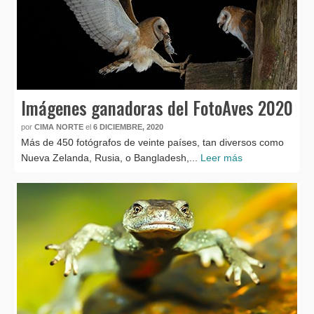
Imágenes ganadoras del FotoAves 2020
por
CIMA NORTE
el
6 DICIEMBRE, 2020
Más de 450 fotógrafos de veinte países, tan diversos como
Nueva Zelanda, Rusia, o Bangladesh,...
Leer más