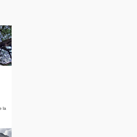
a
e la