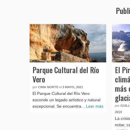
Publ
Parque Cultural del Río
El Pi
Vero
climá
más c
por
CIMA NORTE
el
3 MAYO, 2021
El Parque Cultural del Río Vero
glaci
esconde un legado artístico y natural
excepcional. Se encuentra...
Leer más
por
GUIL
2019
La crisi
notar, 