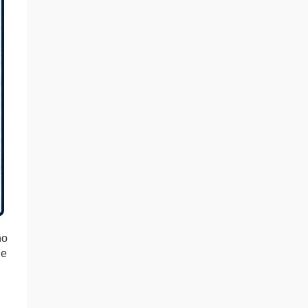
no
de