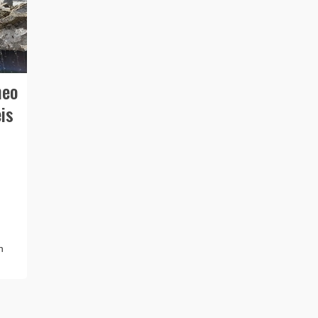
neo
is
n