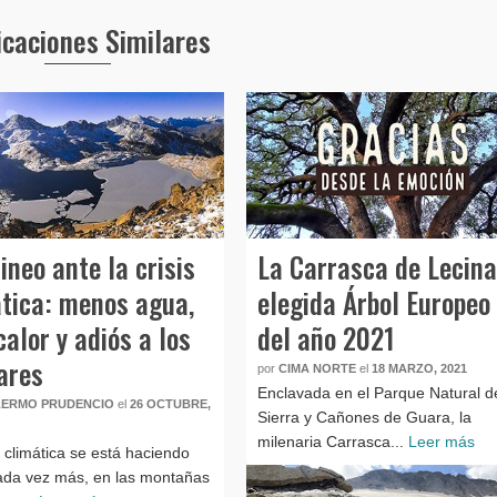
icaciones Similares
rineo ante la crisis
La Carrasca de Lecin
tica: menos agua,
elegida Árbol Europeo
alor y adiós a los
del año 2021
ares
por
CIMA NORTE
el
18 MARZO, 2021
Enclavada en el Parque Natural d
LERMO PRUDENCIO
el
26 OCTUBRE,
Sierra y Cañones de Guara, la
milenaria Carrasca...
Leer más
s climática se está haciendo
cada vez más, en las montañas