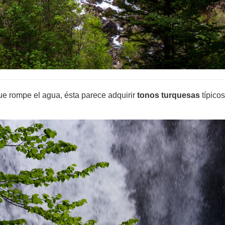
ue rompe el agua, ésta parece adquirir
tonos turquesas
típicos