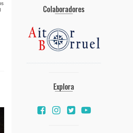
os
Colaboradores
l
Explora