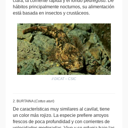
clara, la corriente rápida y el fondo pedregoso. De
hábitos principalmente nocturnos, su alimentación
está basada en insectos y crustáceos.
// DICAT – CSIC
2. BURTAINA (
Cottus aturi
)
De características muy similares al cavilat, tiene
un color más rojizo. La especie prefiere arroyos
frescos de poca profundidad y con corrientes de
velocidades moderadas. Vive y se refugia bajo las