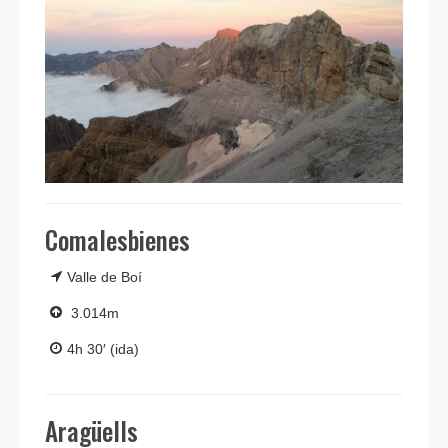
Comalesbienes
Valle de Boí
3.014m
4h 30′ (ida)
Aragüells