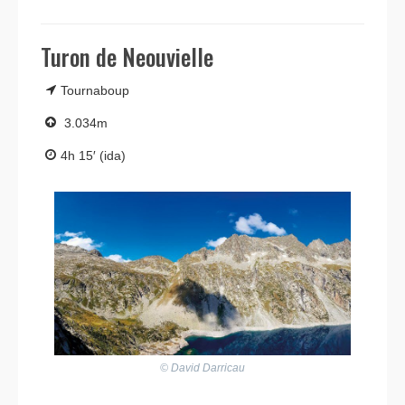
Turon de Neouvielle
Tournaboup
3.034m
4h 15′ (ida)
© David Darricau